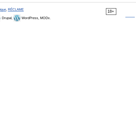
ique
,
RÉCLAME
18+
Drupal,
WordPress, MODx.