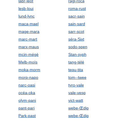
labr-léot
ragl-roca
lesb-loui
roma-rust
lund-lync
sacr-sain
maca-mael
sain-sard
mage-mara
sarr-scot
marc-mart
séra-Sixt
marx-maus
sodo-spen
mcin-mégè
Stan-syph
Melb-moïs
tang-télé
moka-morm
tequ-tita
morp-napo
tom--twee
narc-oasi
tyro-vale
océa-oka
vale-vesp
olym-pani
vict-watt
pant-pari
webe-Œdip
Park-past
webe-Œdip