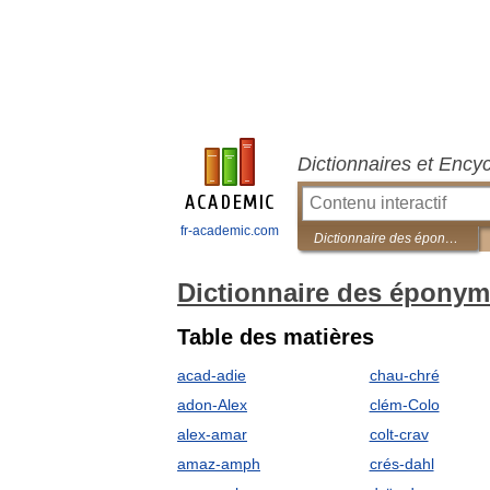
Dictionnaires et Ency
fr-academic.com
Dictionnaire des éponymes
Dictionnaire des épony
Table des matières
acad-adie
chau-chré
adon-Alex
clém-Colo
alex-amar
colt-crav
amaz-amph
crés-dahl