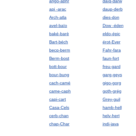
ango-aphr
daïq-darw
api -arac
daup-derb
Arch-atla
dies-don
avel-baïo
Dow -éden
baké-barè
eldo-épic
Bart-béch
érot-Ever
becq-berm
Fahr-fara
Berm-bost
faun-fort
bott-bour
freu-gard
bour-bung
garg-geys
cach-camé
gigo-gorg
came-caph
goth-grég
capi-cart
Grey-guil
Casa-Cels
hamb-hell
cerb-chan
helv-hert
chap-Char
indi-java