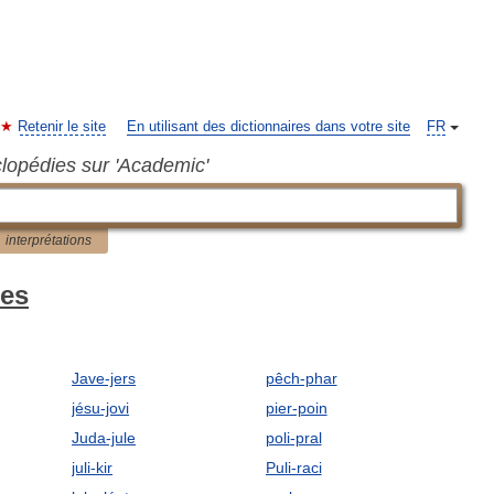
Retenir le site
En utilisant des dictionnaires dans votre site
FR
clopédies sur 'Academic'
interprétations
mes
Jave-jers
pêch-phar
jésu-jovi
pier-poin
Juda-jule
poli-pral
juli-kir
Puli-raci